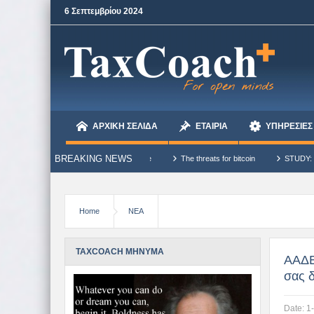
6 Σεπτεμβρίου 2024
ΑΡΧΙΚΗ ΣΕΛΙΔΑ
ΕΤΑΙΡΙΑ
ΥΠΗΡΕΣΙΕΣ
BREAKING NEWS
ou get. – Dale Carnegie
The threats for bitcoin
STUDY: What Bitcoin Diverge
κτά
Home
ΝΕΑ
TAXCOACH ΜΗΝΥΜΑ
ΑΑΔΕ
σας 
Date:
1