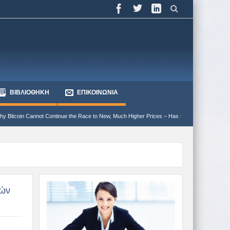
ΒΙΒΛΙΟΘΗΚΗ
ΕΠΙΚΟΙΝΩΝΙΑ
ntinue the Race to New, Much Higher Prices – Has the Bear market begun?
Γιατί ο 
κών