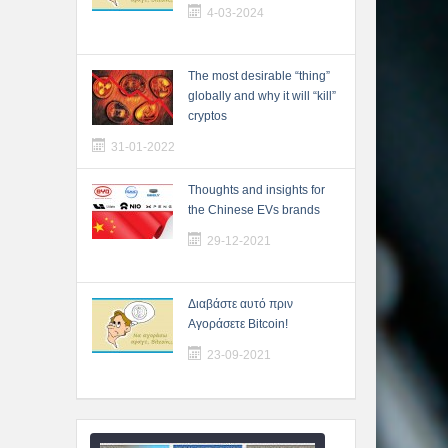
4-03-2024
The most desirable “thing”
globally and why it will “kill”
cryptos
31-01-2022
Thoughts and insights for
the Chinese EVs brands
29-12-2021
Διαβάστε αυτό πριν
Αγοράσετε Bitcoin!
23-09-2021