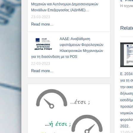
Prev
Μηχανών και Αυτόνομων Δημοσιονομικών
Η τεχνι
Μονάδων Επεξεργασίας (ΑΔΗΜΕ)…
23-03-2023
Read more...
Relat
ΑΑΔΕ: Αναβάθμιση
υφιστάμενων Φορολογικών
Ηλεκτρονικών Μηχανισμών
για τη διασύνδεση με τα POS
22-03-2023
Read more...
Ε. 2034
για τη 
την εκκ
δήλωση
εισοδήμ
προσώπ
νομικών
φορολογ
2022.
17-05-