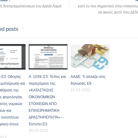
ious :
N
κή διαπραγματεύσεων του Δαλάι Λάμα
… γιατί το πιο σημαντικό στην επικοινων
να ακούς αυτό που ΔΕΝ 
ed posts
 /23: Οδηγίες
Α. 1039 /23: Τύπος και
ΑΑΔΕ: Τι αλλάζει στις
συμπλήρωση και
περιεχόμενο της
δηλώσεις Ε9
24-03-2023
αθάριση της
«ΚΑΤΑΣΤΑΣΗΣ
ς φορολογίας
ΟΙΚΟΝΟΜΙΚΩΝ
ατος νομικών
ΣΤΟΙΧΕΙΩΝ ΑΠΟ
ων και
ΕΠΙΧΕΙΡΗΜΑΤΙΚΗ
 οντοτήτων
ΔΡΑΣΤΗΡΙΟΤΗΤΑ» –
ικού έτους
Έντυπο Ε3.
30-03-2023
2023