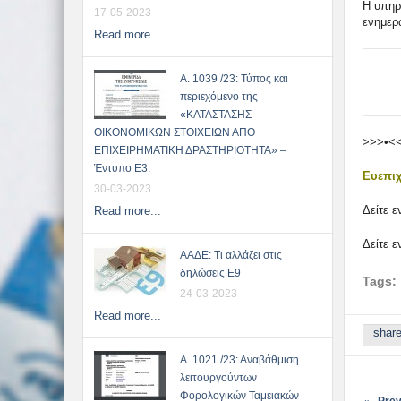
Η υπηρ
17-05-2023
ενημερ
Read more...
Α. 1039 /23: Τύπος και
περιεχόμενο της
«ΚΑΤΑΣΤΑΣΗΣ
ΟΙΚΟΝΟΜΙΚΩΝ ΣΤΟΙΧΕΙΩΝ ΑΠΟ
>>>•<
ΕΠΙΧΕΙΡΗΜΑΤΙΚΗ ΔΡΑΣΤΗΡΙΟΤΗΤΑ» –
Έντυπο Ε3.
Ευεπιχ
30-03-2023
Δείτε 
Read more...
Δείτε 
ΑΑΔΕ: Τι αλλάζει στις
δηλώσεις Ε9
Tags:
24-03-2023
Read more...
shar
Α. 1021 /23: Αναβάθμιση
λειτουργούντων
Φορολογικών Ταμειακών