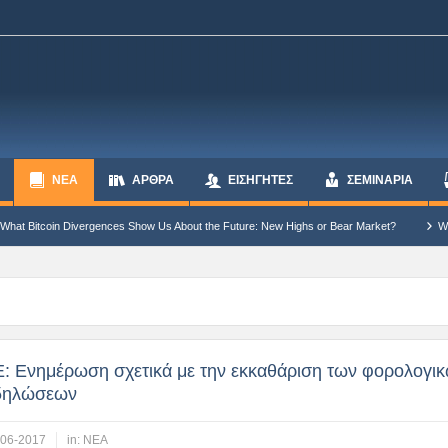
ΝΕΑ
ΆΡΘΡΑ
ΕΙΣΗΓΗΤΕΣ
ΣΕΜΙΝΑΡΙΑ
nces Show Us About the Future: New Highs or Bear Market?
Why Bitcoin Cannot Co
: Ενημέρωση σχετικά με την εκκαθάριση των φορολογι
δηλώσεων
-06-2017
in:
ΝΕΑ