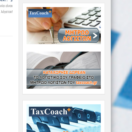
ext :
ία είναι
λέγεται!