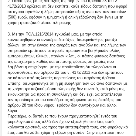
2. Περαιτέρω, με τις διατάξεις της περ. β΄ του άρθρου 23 του ν.
4172/2013 ορίζεται ότι δεν εκπίπτει κάθε είδους δαπάνη που αφορά
σε αγορά αγαθών ή λήψη υπηρεσιών αξίας άνω των πεντακοσίων
(500) ευρώ, εφόσον η τμηματική ή ολική εξόφληση δεν έγινε με τη
χρήση τραπεζικού μέσου πληρωμής.
3. Με την ΠΟΛ.1216/2014 εγκύκλιό μας, με την οποία
κοινοποιήθηκαν οι ανωτέρω διατάξεις, διευκρινίσθηκε, μεταξύ
άλλων, ότι στην έννοια της αγοράς των αγαθών και της λήψης των
υπηρεσιών εμπίπτουν οι αγορές πρώτων και βοηθητικών υλών,
εμπορευμάτων, υλικών, παγίων κ.λπ., οι πάσης φύσεως δαπάνες
της επιχείρησης καθώς και οι πάσης φύσεως υπηρεσίες που
λαμβάνει η επιχείρηση, με την προϋπόθεση ότι πληρούνται οι
προϋποθέσεις του άρθρου 22 του ν. 4172/2013 και δεν εμπίπτουν
σε κάποια από τις λοιπές περιπτώσεις του παρόντος άρθρου.
Επίσης, διευκρινίσθηκε ότι η μη εξόφληση των ως άνω δαπανών με
τη χρήση τραπεζικού μέσου πληρωμής δεν συνιστά, από μόνη της,
εικονικότητα ως προς τη συναλλαγή και δεν έχει ως αποτέλεσμα
τον προσδιορισμό του εισοδήματος σύμφωνα με τις διατάξεις του
άρθρου 28 του ιδίου νόμου, εφόσον δεν συντρέχουν και άλλοι
λόγοι.
Περαιτέρω, οι δαπάνες που έχουν πραγματοποιηθεί εντός του
φορολογικού έτους αλλά δεν έχουν εξοφληθεί στο έτος αυτό,
κρίνονται οριστικά, ως προς την εκπεσιμότητά τους, στο φορολογικό
έτος που θα λάβει χώρα η εξόφληση αυτών. Στην περίπτωση που