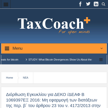
Menu
STUDY: What Bitcoin Divergences Show Us About the Future: New Highs or Bear Ma
νών και Αυτόνομων Δημοσιονομικών Μονάδων Επεξεργασίας (ΑΔΗΜΕ)…
ΑΑΔΕ: Αναβ
Home
ΝΕΑ
Διόρθωση Εγκυκλίου για ΔΕΚΟ /ΔΕΑΦ Β
1069397ΕΞ 2016: Μη εφαρμογή των διατάξεων
της περ. β΄ του άρθρου 23 του ν. 4172/2013 στην