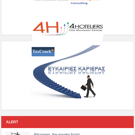
ALERT
Bitcoiners, the greater fools!