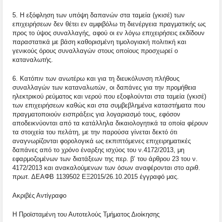
5. Η εξόφληση των υπόψη δαπανών στα ταμεία (γκισέ) των
επιχειρήσεων δεν θέτει εν αμφιβόλω τη διενέργεια πραγματικής ως
προς το ύψος συναλλαγής, αφού οι εν λόγω επιχειρήσεις εκδίδουν
παραστατικά με βάση καθορισμένη τιμολογιακή πολιτική και
γενικούς όρους συναλλαγών στους οποίους προσχωρεί ο
καταναλωτής.
6. Κατόπιν των ανωτέρω και για τη διευκόλυνση πλήθους
συναλλαγών των καταναλωτών, οι δαπάνες για την προμήθεια
ηλεκτρικού ρεύματος και νερού που εξοφλούνται στα ταμεία (γκισέ)
των επιχειρήσεων καθώς και στα συμβεβλημένα καταστήματα που
πραγματοποιούν εισπράξεις για λογαριασμό τους, εφόσον
αποδεικνύονται από τα κατάλληλα δικαιολογητικά τα οποία φέρουν
τα στοιχεία του πελάτη, με την παρούσα γίνεται δεκτό ότι
αναγνωρίζονται φορολογικά ως εκπιπτόμενες επιχειρηματικές
δαπάνες από το χρόνο έναρξης ισχύος του ν.4172/2013, μη
εφαρμοζομένων των διατάξεων της περ. β’ του άρθρου 23 του ν.
4172/2013 και ανακαλούμενων των όσων αναφέρονται στο αριθ.
πρωτ. ΔΕΑΦΒ 1139502 ΕΞ2015/26.10.2015 έγγραφό μας.
Ακριβές Αντίγραφο
Η Προϊσταμένη του Αυτοτελούς Τμήματος Διοίκησης