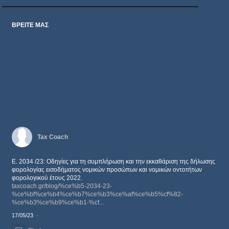
ΒΡΕΙΤΕ ΜΑΣ
Tax Coach
Ε. 2034 /23: Οδηγίες για τη συμπλήρωση και την εκκαθάριση της δήλωσης
φορολογίας εισοδήματος νομικών προσώπων και νομικών οντοτήτων
φορολογικού έτους 2022.
taxcoach.gr/blog/%ce%b5-2034-23-
%ce%bf%ce%b4%ce%b7%ce%b3%ce%af%ce%b5%cf%82-
%ce%b3%ce%b9%ce%b1-%cf...
17/05/23
·