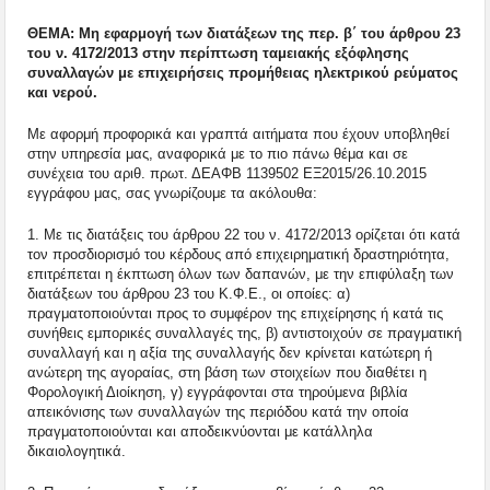
ΘΕΜΑ: Μη εφαρμογή των διατάξεων της περ. β΄ του άρθρου 23
του ν. 4172/2013 στην περίπτωση ταμειακής εξόφλησης
συναλλαγών με επιχειρήσεις προμήθειας ηλεκτρικού ρεύματος
και νερού.
Με αφορμή προφορικά και γραπτά αιτήματα που έχουν υποβληθεί
στην υπηρεσία μας, αναφορικά με το πιο πάνω θέμα και σε
συνέχεια του αριθ. πρωτ. ΔΕΑΦΒ 1139502 ΕΞ2015/26.10.2015
εγγράφου μας, σας γνωρίζουμε τα ακόλουθα:
1. Με τις διατάξεις του άρθρου 22 του ν. 4172/2013 ορίζεται ότι κατά
τον προσδιορισμό του κέρδους από επιχειρηματική δραστηριότητα,
επιτρέπεται η έκπτωση όλων των δαπανών, με την επιφύλαξη των
διατάξεων του άρθρου 23 του Κ.Φ.Ε., οι οποίες: α)
πραγματοποιούνται προς το συμφέρον της επιχείρησης ή κατά τις
συνήθεις εμπορικές συναλλαγές της, β) αντιστοιχούν σε πραγματική
συναλλαγή και η αξία της συναλλαγής δεν κρίνεται κατώτερη ή
ανώτερη της αγοραίας, στη βάση των στοιχείων που διαθέτει η
Φορολογική Διοίκηση, γ) εγγράφονται στα τηρούμενα βιβλία
απεικόνισης των συναλλαγών της περιόδου κατά την οποία
πραγματοποιούνται και αποδεικνύονται με κατάλληλα
δικαιολογητικά.