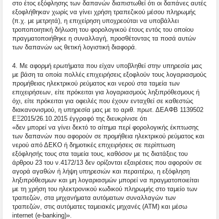
στο έτος εξόφλησης των δαπανών διαπιστωθεί ότι οι δαπάνες αυτές
εξοφλήθηκαν χωρίς να γίνει χρήση τραπεζικού μέσου πληρωμής
(π.χ. με μετρητά), η επιχείρηση υποχρεούται να υποβάλλει
τροποποιητική δήλωση του φορολογικού έτους εντός του οποίου
πραγματοποιήθηκε η συναλλαγή, προσθέτοντας τα ποσά αυτών
των δαπανών ως θετική λογιστική διαφορά.
4. Με αφορμή ερωτήματα που είχαν υποβληθεί στην υπηρεσία μας
με βάση τα οποία πολλές επιχειρήσεις εξοφλούν τους λογαριασμούς
προμήθειας ηλεκτρικού ρεύματος και νερού στα ταμεία των
επιχειρήσεων, είτε πρόκειται για λογαριασμούς ληξιπρόθεσμους ή
όχι, είτε πρόκειται για οφειλές που έχουν ενταχθεί σε καθεστώς
διακανονισμού, η υπηρεσία μας με το αριθ. πρωτ. ΔΕΑΦΒ 1139502
ΕΞ2015/26.10.2015 έγγραφό της διευκρίνισε ότι
«δεν μπορεί να γίνει δεκτό το αίτημα περί φορολογικής έκπτωσης
των δαπανών που αφορούν σε προμήθεια ηλεκτρικού ρεύματος και
νερού από ΔΕΚΟ ή δημοτικές επιχειρήσεις σε περίπτωση
εξόφλησής τους στα ταμεία τους, καθόσον με τις διατάξεις του
άρθρου 23 του ν.4172/13 δεν ορίζονται εξαιρέσεις που αφορούν σε
αγορά αγαθών ή λήψη υπηρεσιών και περαιτέρω, η εξόφληση
ληξιπρόθεσμων και μη λογαριασμών μπορεί να πραγματοποιείται
με τη χρήση του ηλεκτρονικού κωδικού πληρωμής στο ταμείο των
τραπεζών, στα μηχανήματα αυτόματων συναλλαγών των
τραπεζών, στις αυτόματες ταμειακές μηχανές (ATM) και μέσω
internet (e-banking)».