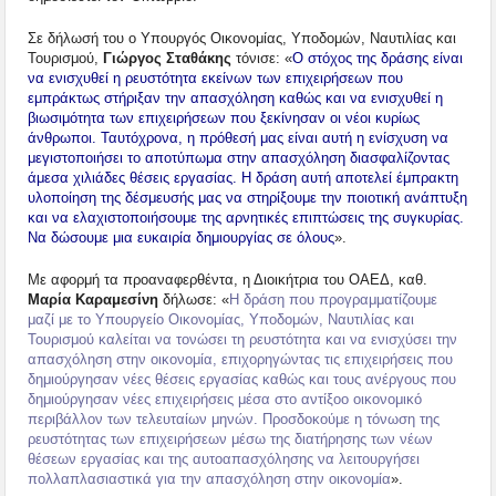
Σε δήλωσή του ο Υπουργός Οικονομίας, Υποδομών, Ναυτιλίας και
Τουρισμού,
Γιώργος Σταθάκης
τόνισε: «
Ο στόχος της δράσης είναι
να ενισχυθεί η ρευστότητα εκείνων των επιχειρήσεων που
εμπράκτως στήριξαν την απασχόληση καθώς και να ενισχυθεί η
βιωσιμότητα των επιχειρήσεων που ξεκίνησαν οι νέοι κυρίως
άνθρωποι. Ταυτόχρονα, η πρόθεσή μας είναι αυτή η ενίσχυση να
μεγιστοποιήσει το αποτύπωμα στην απασχόληση διασφαλίζοντας
άμεσα χιλιάδες θέσεις εργασίας. Η δράση αυτή αποτελεί έμπρακτη
υλοποίηση της δέσμευσής μας να στηρίξουμε την ποιοτική ανάπτυξη
και να ελαχιστοποιήσουμε της αρνητικές επιπτώσεις της συγκυρίας.
Να δώσουμε μια ευκαιρία δημιουργίας σε όλους
».
Με αφορμή τα προαναφερθέντα, η Διοικήτρια του ΟΑΕΔ, καθ.
Μαρία Καραμεσίνη
δήλωσε: «
Η δράση που προγραμματίζουμε
μαζί με το Υπουργείο Οικονομίας, Υποδομών, Ναυτιλίας και
Τουρισμού καλείται να τονώσει τη ρευστότητα και να ενισχύσει την
απασχόληση στην οικονομία, επιχορηγώντας τις επιχειρήσεις που
δημιούργησαν νέες θέσεις εργασίας καθώς και τους ανέργους που
δημιούργησαν νέες επιχειρήσεις μέσα στο αντίξοο οικονομικό
περιβάλλον των τελευταίων μηνών. Προσδοκούμε η τόνωση της
ρευστότητας των επιχειρήσεων μέσω της διατήρησης των νέων
θέσεων εργασίας και της αυτοαπασχόλησης να λειτουργήσει
πολλαπλασιαστικά για την απασχόληση στην οικονομία
».