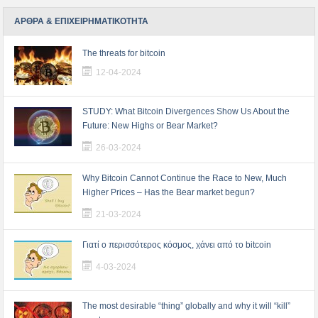
ΑΡΘΡΑ & ΕΠΙΧΕΙΡΗΜΑΤΙΚΟΤΗΤΑ
The threats for bitcoin
12-04-2024
STUDY: What Bitcoin Divergences Show Us About the
Future: New Highs or Bear Market?
26-03-2024
Why Bitcoin Cannot Continue the Race to New, Much
Higher Prices – Has the Bear market begun?
21-03-2024
Γιατί ο περισσότερος κόσμος, χάνει από το bitcoin
4-03-2024
The most desirable “thing” globally and why it will “kill”