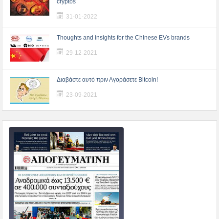
cryptos
31-01-2022
Thoughts and insights for the Chinese EVs brands
29-12-2021
Διαβάστε αυτό πριν Αγοράσετε Bitcoin!
23-09-2021