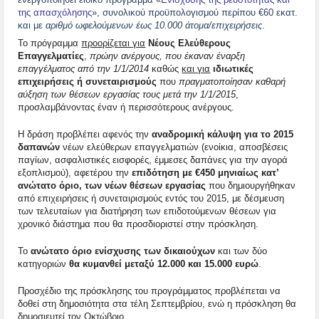
της απασχόλησης
», συνολικού προϋπολογισμού περίπου €60 εκατ.
και με
αριθμό ωφελούμενων έως 10.000 άτομα/επιχειρήσεις
.
Το πρόγραμμα
προορίζεται για
Νέους Ελεύθερους
Επαγγελματίες
,
πρώην ανέργους, που έκαναν έναρξη
επαγγέλματος από την 1/1/2014
καθώς
και για
ιδιωτικές
επιχειρήσεις ή συνεταιρισμούς
που
πραγματοποίησαν καθαρή
αύξηση των θέσεων εργασίας τους μετά την 1/1/2015
,
προσλαμβάνοντας έναν ή περισσότερους ανέργους.
Η δράση προβλέπει αφενός την
αναδρομική κάλυψη για το 2015
δαπανών
νέων ελεύθερων επαγγελματιών (ενοίκια, αποσβέσεις
παγίων, ασφαλιστικές εισφορές, έμμεσες δαπάνες για την αγορά
εξοπλισμού), αφετέρου την
επιδότηση με €450 μηνιαίως κατ’
ανώτατο όριο, των νέων θέσεων εργασίας
που δημιουργήθηκαν
από επιχειρήσεις ή συνεταιρισμούς εντός του 2015, με δέσμευση
των τελευταίων για διατήρηση των επιδοτούμενων θέσεων για
χρονικό διάστημα που θα προσδιοριστεί στην πρόσκληση.
Το
ανώτατο όριο ενίσχυσης των δικαιούχων
και των δύο
κατηγοριών
θα κυμανθεί μεταξύ 12.000 και 15.000 ευρώ
.
Προσχέδιο της πρόσκλησης του προγράμματος προβλέπεται να
δοθεί στη δημοσιότητα στα τέλη Σεπτεμβρίου, ενώ η πρόσκληση θα
δημοσιευτεί τον Οκτώβριο.