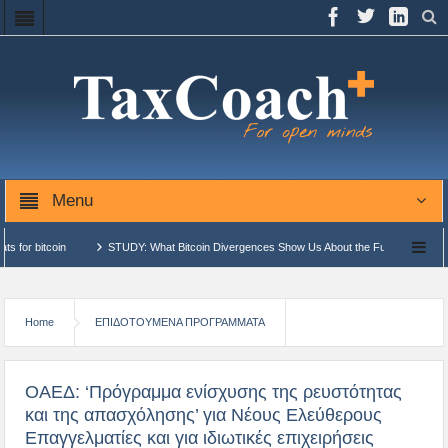
Menu
STUDY: What Bitcoin Divergences Show Us About the Future: New Highs or Bear Mark
ών και Αυτόνομων Δημοσιονομικών Μονάδων Επεξεργασίας (ΑΔΗΜΕ)…
ΑΑΔΕ: Αναβάθ
Home
ΕΠΙΔΟΤΟΥΜΕΝΑ ΠΡΟΓΡΑΜΜΑΤΑ
ΟΑΕΔ: ‘Πρόγραμμα ενίσχυσης της ρευστότητας
και της απασχόλησης’ για Νέους Ελεύθερους
Επαγγελματίες και για ιδιωτικές επιχειρήσεις