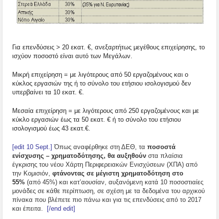
Για επενδύσεις > 20 εκατ. €, ανεξαρτήτως μεγέθους επιχείρησης, το
ισχύον ποσοστό είναι αυτό των Μεγάλων.
Μικρή επιχείρηση = με λιγότερους από 50 εργαζομένους και ο
κύκλος εργασιών της ή το σύνολο του ετήσιου ισολογισμού δεν
υπερβαίνει τα 10 εκατ. €.
Μεσαία επιχείρηση = με λιγότερους από 250 εργαζομένους και με
κύκλο εργασιών έως τα 50 εκατ. € ή το σύνολο του ετήσιου
ισολογισμού έως 43 εκατ.€.
[edit 10 Sept.]
Όπως αναφέρθηκε στη ΔΕΘ, τα
ποσοστά
ενίσχυσης – χρηματοδότησης, θα αυξηθούν
στα πλαίσια
έγκρισης του νέου Χάρτη Περιφερειακών Ενισχύσεων (ΧΠΑ) από
την Κομισιόν,
φτάνοντας σε μέγιστη χρηματοδότηση στο
55%
(από 45%) και κατ’αουσίαν, αυξανόμενη κατά 10 ποσοστιαίες
μονάδες σε κάθε περίπτωση, σε σχέση με τα δεδομένα του αρχικού
πίνακα που βλέπετε πιο πάνω και για τις επενδύσεις από το 2017
και έπειτα.
[/end edit]