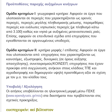
Προϋποθέσεις παροχής αυξημένων κινήτρων
Ομάδα κριτηρίων Ι
: γεωγραφικά κριτήρια: Αφορούν σε έργα που
υλοποιούνται σε περιοχές που χαρακτηρίζονται ως ορεινές
περιοχές, περιοχές μεγάλης πληθυσμιακής μείωσης, παραμεθόριες
περιοχές και ευάλωτες νησιωτικές περιοχές (με πληθυσμό κάτω
από 3.100) καθώς και νησιά με αυξημένες μεταναστευτικές ροές.
Επίσης, αφορούν σε επενδυτικά σχέδια από επιχειρήσεις που
εγκαθίστανται σε οργανωμένους υποδοχείς.
Ομάδα κριτηρίων ΙΙ
: κριτήρια μορφής / επίδοσης: Αφορούν σε έργα
που υλοποιούνται από: επιχειρήσεις που χαρακτηρίζονται ως
καινοτόμες, εξωστρεφείς, δυναμικές (σε όρους αύξησης
απασχόλησης), συνεταιρισμούς/ΚΟΙΝΣΕΠ, επιχειρήσεις που έχουν
προκύψει από συγχώνευση, ανήκουν στους κλάδους ΤΠΕ και
αγροδιατροφής και δημιουργούν υψηλή προστιθέμενη αξία σε σχέση
με τον μ.ο. του κλάδου τους.
Υποβολή / Αξιολόγηση
Οι αιτήσεις υποβάλλονται σε ηλεκτρονική μορφή μέσω ΠΣΚΕ
(
www.ependyseis.gr/mis
) στα διαστήματα που προβλέπονται στις
σχετικές προκηρύξεις.
ευεπιχειρείν: αεί βέλτιστον