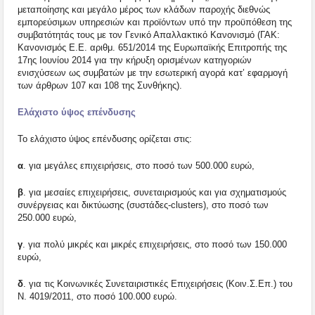
μεταποίησης και μεγάλο μέρος των κλάδων παροχής διεθνώς
εμπορεύσιμων υπηρεσιών και προϊόντων υπό την προϋπόθεση της
συμβατότητάς τους με τον Γενικό Απαλλακτικό Κανονισμό (ΓΑΚ:
Κανονισμός Ε.Ε. αριθμ. 651/2014 της Ευρωπαϊκής Επιτροπής της
17ης Ιουνίου 2014 για την κήρυξη ορισμένων κατηγοριών
ενισχύσεων ως συμβατών με την εσωτερική αγορά κατ’ εφαρμογή
των άρθρων 107 και 108 της Συνθήκης).
Ελάχιστο ύψος επένδυσης
Το ελάχιστο ύψος επένδυσης ορίζεται στις:
α
. για μεγάλες επιχειρήσεις, στο ποσό των 500.000 ευρώ,
β
. για μεσαίες επιχειρήσεις, συνεταιρισμούς και για σχηματισμούς
συνέργειας και δικτύωσης (συστάδες-clusters), στο ποσό των
250.000 ευρώ,
γ
. για πολύ μικρές και μικρές επιχειρήσεις, στο ποσό των 150.000
ευρώ,
δ
. για τις Κοινωνικές Συνεταιριστικές Επιχειρήσεις (Κοιν.Σ.Επ.) του
N. 4019/2011, στο ποσό 100.000 ευρώ.