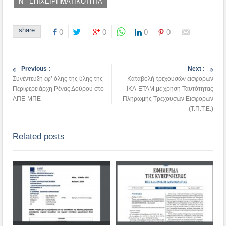
Ν - ΕΠΙΧΕΙΡΗΜΑΤΙΚΟΤΗΤΑ
share
0
0
0
0
Previous :
Next :
Συνέντευξη εφ’ όλης της ύλης της
Καταβολή τρεχουσών εισφορών
Περιφερειάρχη Ρένας Δούρου στο
ΙΚΑ-ΕΤΑΜ με χρήση Ταυτότητας
ΑΠΕ-ΜΠΕ
Πληρωμής Τρεχουσών Εισφορών
(Τ.Π.Τ.Ε.)
Related posts