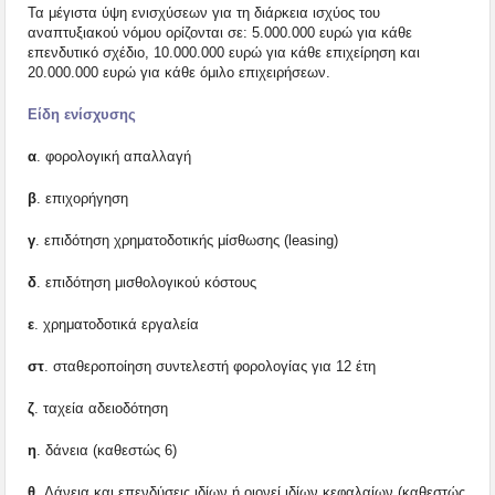
Τα μέγιστα ύψη ενισχύσεων για τη διάρκεια ισχύος του
αναπτυξιακού νόμου ορίζονται σε: 5.000.000 ευρώ για κάθε
επενδυτικό σχέδιο, 10.000.000 ευρώ για κάθε επιχείρηση και
20.000.000 ευρώ για κάθε όμιλο επιχειρήσεων.
Είδη ενίσχυσης
α
. φορολογική απαλλαγή
β
. επιχορήγηση
γ
. επιδότηση χρηματοδοτικής μίσθωσης (leasing)
δ
. επιδότηση μισθολογικού κόστους
ε
. χρηματοδοτικά εργαλεία
στ
. σταθεροποίηση συντελεστή φορολογίας για 12 έτη
ζ
. ταχεία αδειοδότηση
η
. δάνεια (καθεστώς 6)
θ
. Δάνεια και επενδύσεις ιδίων ή οιονεί ιδίων κεφαλαίων (καθεστώς