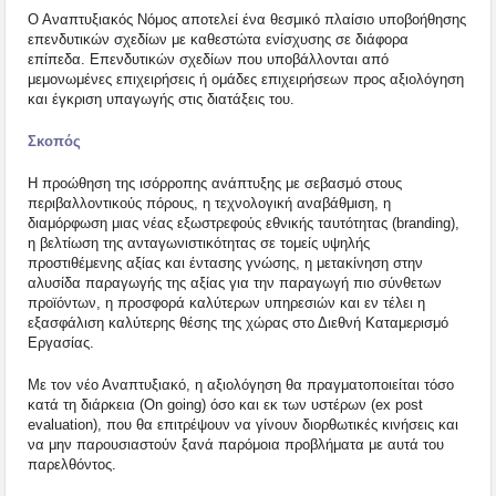
Ο Αναπτυξιακός Νόμος αποτελεί ένα θεσμικό πλαίσιο υποβοήθησης
επενδυτικών σχεδίων με καθεστώτα ενίσχυσης σε διάφορα
επίπεδα. Επενδυτικών σχεδίων που υποβάλλονται από
μεμονωμένες επιχειρήσεις ή ομάδες επιχειρήσεων προς αξιολόγηση
και έγκριση υπαγωγής στις διατάξεις του.
Σκοπός
Η προώθηση της ισόρροπης ανάπτυξης με σεβασμό στους
περιβαλλοντικούς πόρους, η τεχνολογική αναβάθμιση, η
διαμόρφωση μιας νέας εξωστρεφούς εθνικής ταυτότητας (branding),
η βελτίωση της ανταγωνιστικότητας σε τομείς υψηλής
προστιθέμενης αξίας και έντασης γνώσης, η μετακίνηση στην
αλυσίδα παραγωγής της αξίας για την παραγωγή πιο σύνθετων
προϊόντων, η προσφορά καλύτερων υπηρεσιών και εν τέλει η
εξασφάλιση καλύτερης θέσης της χώρας στο Διεθνή Καταμερισμό
Εργασίας.
Με τον νέο Αναπτυξιακό, η αξιολόγηση θα πραγματοποιείται τόσο
κατά τη διάρκεια (On going) όσο και εκ των υστέρων (ex post
evaluation), που θα επιτρέψουν να γίνουν διορθωτικές κινήσεις και
να μην παρουσιαστούν ξανά παρόμοια προβλήματα με αυτά του
παρελθόντος.