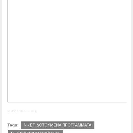
Ν. 4399/16
from
dn tc
Tags:
Ν - ΕΠΙΔΟΤΟΥΜΕΝΑ ΠΡΟΓΡΑΜΜΑΤΑ