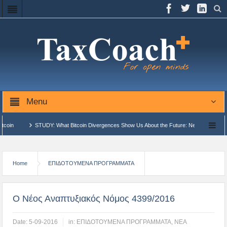
Menu
: What Bitcoin Divergences Show Us About the Future: New Highs or Bear Market?
τόνομων Δημοσιονομικών Μονάδων Επεξεργασίας (ΑΔΗΜΕ)…
ΑΑΔΕ: Αναβάθμιση υφισ
Home
ΕΠΙΔΟΤΟΥΜΕΝΑ ΠΡΟΓΡΑΜΜΑΤΑ
Ο Νέος Αναπτυξιακός Νόμος 4399/2016
Date:
5-09-2016
in:
ΕΠΙΔΟΤΟΥΜΕΝΑ ΠΡΟΓΡΑΜΜΑΤΑ
,
ΝΕΑ