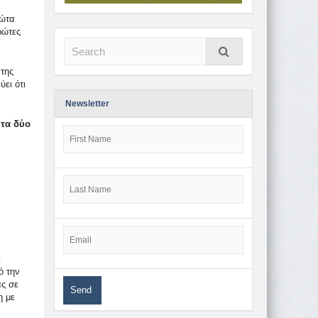
ρώτα
ρώτες
της
ει ότι
Newsletter
 τα δύο
ι
ό την
ας σε
η με