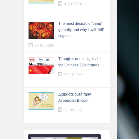
4-03-2024
The most desirable “thing”
globally and why it will “kill”
cryptos
31-01-2022
Thoughts and insights for
the Chinese EVs brands
29-12-2021
Διαβάστε αυτό πριν
Αγοράσετε Bitcoin!
23-09-2021