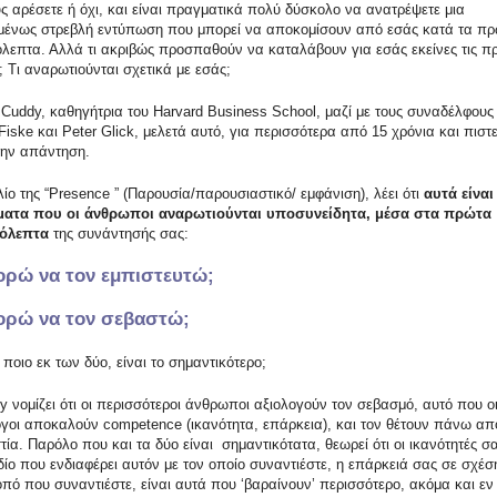
ς αρέσετε ή όχι, και είναι πραγματικά πολύ δύσκολο να ανατρέψετε μια
μένως στρεβλή εντύπωση που μπορεί να αποκομίσουν από εσάς κατά τα π
όλεπτα. Αλλά τι ακριβώς προσπαθούν να καταλάβουν για εσάς εκείνες τις π
; Τι αναρωτιούνται σχετικά με εσάς;
Cuddy, καθηγήτρια του Harvard Business School, μαζί με τους συναδέλφους 
iske και Peter Glick, μελετά αυτό, για περισσότερα από 15 χρόνια και πιστεύ
την απάντηση.
λίο της “Presence ” (Παρουσία/παρουσιαστικό/ εμφάνιση), λέει ότι
αυτά είναι
ατα που οι άνθρωποι αναρωτιούνται υποσυνείδητα, μέσα στα πρώτα
ρόλεπτα
της συνάντησής σας:
ορώ να τον εμπιστευτώ;
ορώ να τον σεβαστώ;
ποιο εκ των δύο, είναι το σημαντικότερο;
 νομίζει ότι οι περισσότεροι άνθρωποι αξιολογούν τον σεβασμό, αυτό που ο
γοι αποκαλούν competence (ικανότητα, επάρκεια), και τον θέτουν πάνω απ
τία. Παρόλο που και τα δύο είναι σημαντικότατα, θεωρεί ότι οι ικανότητές σ
ίο που ενδιαφέρει αυτόν με τον οποίο συναντιέστε, η επάρκειά σας σε σχέσ
πό που συναντιέστε, είναι αυτά που ‘βαραίνουν’ περισσότερο, ακόμα και εν