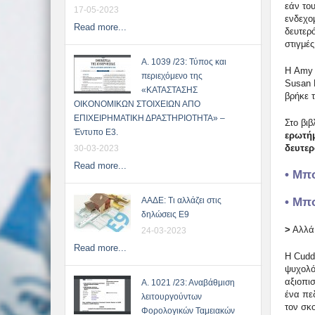
εάν του
17-05-2023
ενδεχο
Read more...
δευτερ
στιγμές
Α. 1039 /23: Τύπος και
Η Amy 
περιεχόμενο της
Susan F
«ΚΑΤΑΣΤΑΣΗΣ
βρήκε 
ΟΙΚΟΝΟΜΙΚΩΝ ΣΤΟΙΧΕΙΩΝ ΑΠΟ
ΕΠΙΧΕΙΡΗΜΑΤΙΚΗ ΔΡΑΣΤΗΡΙΟΤΗΤΑ» –
Στο βιβ
Έντυπο Ε3.
ερωτήμ
δευτε
30-03-2023
Read more...
• Μπ
• Μπ
ΑΑΔΕ: Τι αλλάζει στις
δηλώσεις Ε9
>
Αλλά 
24-03-2023
Read more...
Η Cuddy
ψυχολό
αξιοπισ
Α. 1021 /23: Αναβάθμιση
ένα πεδ
λειτουργούντων
τον σκο
Φορολογικών Ταμειακών