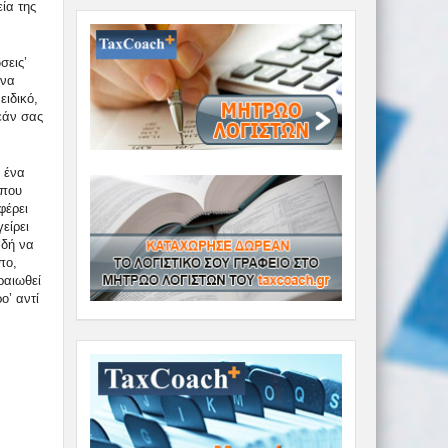
ία της
ώσεις’
 να
ειδικό,
εάν σας
ν ένα
 που
φέρει
είρει
αδή να
πο,
ραιωθεί
ο’ αντί