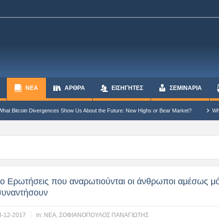
ΝΕΑ
ΆΡΘΡΑ
ΕΙΣΗΓΗΤΕΣ
ΣΕΜΙΝΑΡΙΑ
es Show Us About the Future: New Highs or Bear Market?
Why Bitcoin Cannot Cont
ύο Ερωτήσεις που αναρωτιούνται οι άνθρωποι αμέσως μό
συναντήσουν
3-12-2017
in:
ΝΕΑ
,
ΣΟΦΙΑΝΟΠΟΥΛΟΣ ΠΑΝΑΓΙΩΤΗΣ