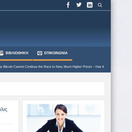
ΒΙΒΛΙΟΘΗΚΗ
ΕΠΙΚΟΙΝΩΝΙΑ
inue the Race to New, Much Higher Prices – Has the Bear market begun?
Γιατί ο πε
λις