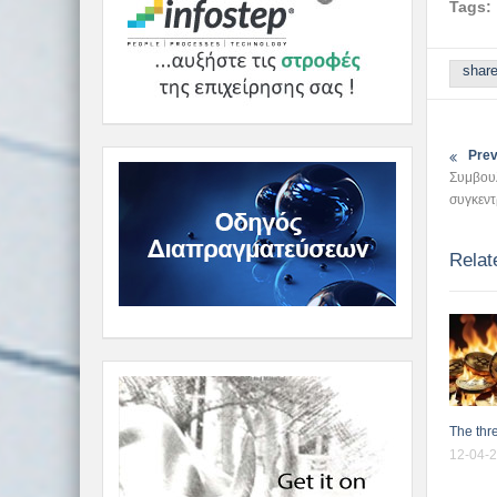
Tags:
shar
Prev
Συμβουλ
συγκεντ
Relat
The thre
12-04-