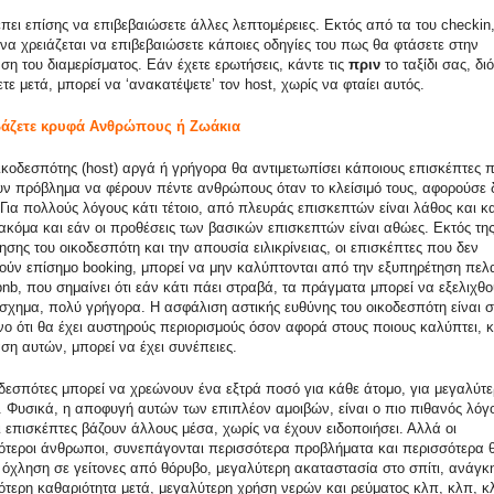
πει επίσης να επιβεβαιώσετε άλλες λεπτομέρειες. Εκτός από τα του checkin
να χρειάζεται να επιβεβαιώσετε κάποιες οδηγίες του πως θα φτάσετε στην
ση του διαμερίσματος. Εάν έχετε ερωτήσεις, κάντε τις
πριν
το ταξίδι σας, διό
ετε μετά, μπορεί να ‘ανακατέψετε’ τον host, χωρίς να φταίει αυτός.
βάζετε κρυφά Ανθρώπους ή Ζωάκια
ικοδεσπότης (host) αργά ή γρήγορα θα αντιμετωπίσει κάποιους επισκέπτες 
υν πρόβλημα να φέρουν πέντε ανθρώπους όταν το κλείσιμό τους, αφορούσε 
Για πολλούς λόγους κάτι τέτοιο, από πλευράς επισκεπτών είναι λάθος και κ
ακόμα και εάν οι προθέσεις των βασικών επισκεπτών είναι αθώες. Εκτός τη
σης του οικοδεσπότη και την απουσία ειλικρίνειας, οι επισκέπτες που δεν
ούν επίσημο booking, μπορεί να μην καλύπτονται από την εξυπηρέτηση πελ
bnb, που σημαίνει ότι εάν κάτι πάει στραβά, τα πράγματα μπορεί να εξελιχθ
σχημα, πολύ γρήγορα. Η ασφάλιση αστικής ευθύνης του οικοδεσπότη είναι 
ο ότι θα έχει αυστηρούς περιορισμούς όσον αφορά στους ποιους καλύπτει, κ
ση αυτών, μπορεί να έχει συνέπειες.
οδεσπότες μπορεί να χρεώνουν ένα εξτρά ποσό για κάθε άτομο, για μεγαλύτε
. Φυσικά, η αποφυγή αυτών των επιπλέον αμοιβών, είναι ο πιο πιθανός λόγ
 επισκέπτες βάζουν άλλους μέσα, χωρίς να έχουν ειδοποιήσει. Αλλά οι
ότεροι άνθρωποι, συνεπάγονται περισσότερα προβλήματα και περισσότερα 
 όχληση σε γείτονες από θόρυβο, μεγαλύτερη ακαταστασία στο σπίτι, ανάγκη
ότερη καθαριότητα μετά, μεγαλύτερη χρήση νερών και ρεύματος κλπ, κλπ, κ