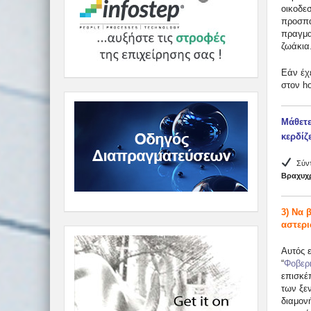
οικοδε
προσπα
πραγμα
ζωάκια
Εάν έχε
στον ho
Μάθετε
κερδίζ
Σύντ
Βραχυχ
3) Να 
αστερ
Αυτός ε
“
Φοβερή
επισκέ
των ξε
διαμονή