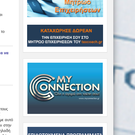
αι
 το
ια να
 τους
ί
με αυτό
ν στην
δηλαδή