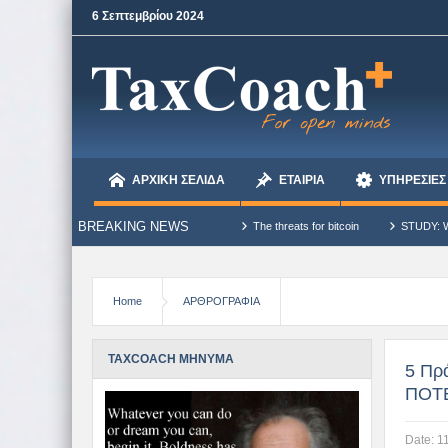
6 Σεπτεμβρίου 2024
ΑΡΧΙΚΗ ΣΕΛΙΔΑ
ΕΤΑΙΡΙΑ
ΥΠΗΡΕΣΙΕΣ
BREAKING NEWS
t. – Dale Carnegie
The threats for bitcoin
STUDY: What Bitcoin Divergences 
Home
ΑΡΘΡΟΓΡΑΦΙΑ
TAXCOACH ΜΗΝΥΜΑ
5 Πρά
ΠΟΤ
Date:
1