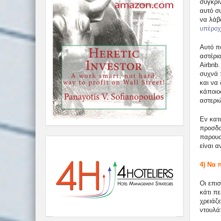
συγκρί
αυτό συ
να λάβ
υπέροχη
Αυτό πο
αστέρια
Airbnb
συχνά 
και να 
κάποιο
αστερι
Εν κατ
προσδοκ
παρουσ
είναι α
4) Να 
Οι επισ
κάτι π
χρειάζε
ντουλάπ