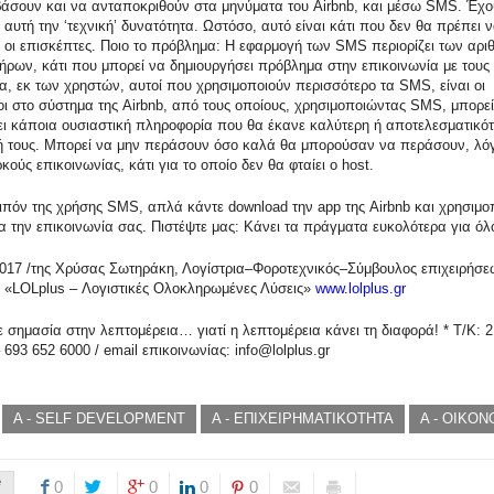
βάσουν και να ανταποκριθούν στα μηνύματα του Airbnb, και μέσω SMS. Έχο
αυτή την ‘τεχνική’ δυνατότητα. Ωστόσο, αυτό είναι κάτι που δεν θα πρέπει 
 οι επισκέπτες. Ποιο το πρόβλημα: Η εφαρμογή των SMS περιορίζει των αρι
ήρων, κάτι που μπορεί να δημιουργήσει πρόβλημα στην επικοινωνία με τους 
α, εκ των χρηστών, αυτοί που χρησιμοποιούν περισσότερο τα SMS, είναι οι
οι στο σύστημα της Airbnb, από τους οποίους, χρησιμοποιώντας SMS, μπορεί
ει κάποια ουσιαστική πληροφορία που θα έκανε καλύτερη ή αποτελεσματικότ
ή τους. Μπορεί να μην περάσουν όσο καλά θα μπορούσαν να περάσουν, λό
ούς επικοινωνίας, κάτι για το οποίο δεν θα φταίει ο host.
οιπόν της χρήσης SMS, απλά κάντε download την app της Airbnb και χρησιμο
α την επικοινωνία σας. Πιστέψτε μας: Κάνει τα πράγματα ευκολότερα για όλ
2017 /της Χρύσας Σωτηράκη, Λογίστρια–Φοροτεχνικός–Σύμβουλος επιχειρήσε
 «LOLplus – Λογιστικές Ολοκληρωμένες Λύσεις»
www.lolplus.gr
 σημασία στην λεπτομέρεια… γιατί η λεπτομέρεια κάνει τη διαφορά! * Τ/Κ: 2
 693 652 6000 / email επικοινωνίας: info@lolplus.gr
A - SELF DEVELOPMENT
A - ΕΠΙΧΕΙΡΗΜΑΤΙΚΟΤΗΤΑ
A - ΟΙΚΟΝ
e
0
0
0
0