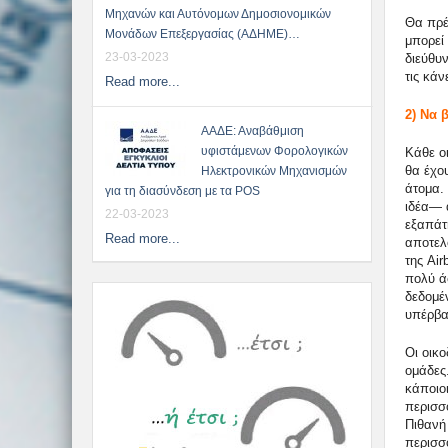
Μηχανών και Αυτόνομων Δημοσιονομικών
Θα πρέ
Μονάδων Επεξεργασίας (ΑΔΗΜΕ)…
μπορεί 
23-03-2023
διεύθυν
τις κάν
Read more...
2) Να 
ΑΑΔΕ: Αναβάθμιση
υφιστάμενων Φορολογικών
Κάθε ο
θα έχο
Ηλεκτρονικών Μηχανισμών
άτομα. 
για τη διασύνδεση με τα POS
ιδέα— 
22-03-2023
εξαπάτη
Read more...
αποτελ
της Air
πολύ ά
δεδομέν
υπέρβα
Οι οικ
ομάδες
κάποιοι
περισσ
Πιθανή
περισσ