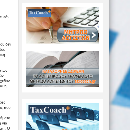
,
τι εάν
που δεν
δύο
ακή
ς
ατών
ούν
σχεδόν
αι η
ρες
ος που
θέματα.
 για
λπ.. Ο