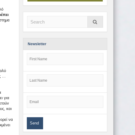
λό
ρέπει
στημα
Newsletter
πολύ
ις …
α
ει για
ετούν
υς, και
πορεί να
ιμένει