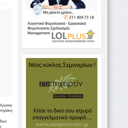
 Χρύσας
τηράκη
δικό
α