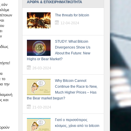
ΑΡΘΡΑ & ΕΠΙΧΕΙΡΗΜΑΤΙΚΟΤΗΤΑ
ς εάν
μιλάμε
τέτοιων
The threats for bitcoin
ναι
12-04-2024
του
ει
ων
STUDY: What Bitcoin
ιδίως
Divergences Show Us
About the Future: New
Highs or Bear Market?
τήστε!
26-03-2024
θα
α το
Why Bitcoin Cannot
ια την
Continue the Race to New,
Much Higher Prices – Has
διαμονή
the Bear market begun?
ς και
21-03-2024
Γιατί ο περισσότερος
κόσμος, χάνει από το bitcoin
πορούν