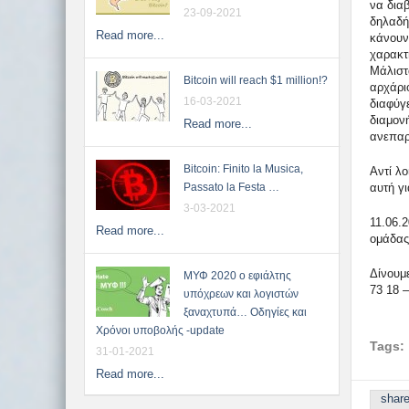
να δια
23-09-2021
δηλαδή 
Read more...
κάνουν
χαρακτ
Μάλιστ
Bitcoin will reach $1 million!?
αρχάρι
16-03-2021
διαφύγ
διαμον
Read more...
ανεπαρκ
Bitcoin: Finito la Musica,
Αντί λ
αυτή γι
Passato la Festa …
3-03-2021
11.06.
Read more...
ομάδας
Δίνουμε
ΜΥΦ 2020 ο εφιάλτης
73 18 –
υπόχρεων και λογιστών
ξαναχτυπά… Οδηγίες και
Χρόνοι υποβολής -update
Tags:
31-01-2021
Read more...
shar