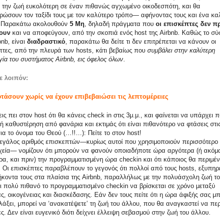
 την ζωή ευκολότερη σε έναν πιθανώς αγχωμένο οικοδεσπότη, και θα
ρώσουν τον ταξίδι τους με τον καλύτερο τρόπο— αφήνοντας τους και ένα κα
. Παρακάτω ακολουθούν
5 Μη
, δηλαδή πράγματα που
οι επισκέπτες δεν π
ουν
και να αποφεύγουν, από την σκοπιά ενός host της Airbnb. Καθώς το σύ
bnb, είναι
διαδραστικό
, παρακάτω θα δείτε τι δεν επιτρέπεται να κάνουν οι
πτες, από την πλευρά των hosts, κάτι βεβαίως που
συμβάλει στην καλύτερη
γία του συστήματος Airbnb, εις όφελος όλων
.
 λοιπόν:
φτάσουν χωρίς να έχουν επιβεβαιώσει τις λεπτομέρειες
ις πει στον host ότι θα κάνεις check in στις 3μ.μ., και φαίνεται να υπάρχει 
ή καθυστέρηση από φανάρια και εκτιμάς ότι είναι πιθανότερο να φτάσεις στ
για το όνομα του Θεού (…!!…): Πείτε το στον host!
εγάλος αριθμός επισκεπτών—κυρίως αυτοί που χρησιμοποιούν περισσότερο
χεία— νομίζουν ότι μπορούν να φανούν οποιαδήποτε ώρα αργότερα (ή ακόμ
ρα, και πριν) την προγραμματισμένη ώρα checkin και ότι κάποιος θα περιμέν
. Οι επισκέπτες παραβλέπουν το γεγονός ότι πολλοί από τους hosts, εξυπηρ
ήκοντα τους στα πλαίσια της Airbnb, παραλλήλως με την πολυάσχολη ζωή το
αι πολύ πιθανό το προγραμματισμένο checkin να βρίσκεται σε χρόνο μεταξύ
ς, οικογένειας και διασκέδασης. Εάν δεν τους πείτε ότι η ώρα άφιξής σας μ
λάξει, μπορεί να ‘ανακατέψετε’ τη ζωή του άλλου, που θα αναγκαστεί να περ
ς. Δεν είναι ευγενικό διότι δείχνει έλλειψη σεβασμού στην ζωή του άλλου.