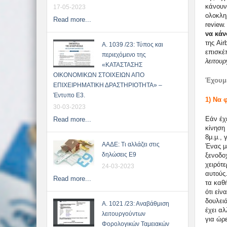
κάνουν
17-05-2023
ολοκλη
Read more...
review
να κάν
της Air
Α. 1039 /23: Τύπος και
επισκέ
περιεχόμενο της
λειτουρ
«ΚΑΤΑΣΤΑΣΗΣ
ΟΙΚΟΝΟΜΙΚΩΝ ΣΤΟΙΧΕΙΩΝ ΑΠΟ
Έχουμε
ΕΠΙΧΕΙΡΗΜΑΤΙΚΗ ΔΡΑΣΤΗΡΙΟΤΗΤΑ» –
Έντυπο Ε3.
1) Να 
30-03-2023
Εάν έχε
Read more...
κίνηση 
8μ.μ., 
ΑΑΔΕ: Τι αλλάζει στις
Ένας μ
δηλώσεις Ε9
ξενοδο
χειρότε
24-03-2023
αυτούς
Read more...
τα καθ
ότι είν
δουλειά
Α. 1021 /23: Αναβάθμιση
έχει αλ
λειτουργούντων
για ώρε
Φορολογικών Ταμειακών