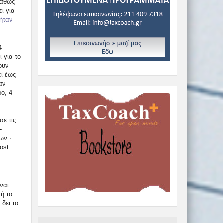
Καθώς
ι για
 ήταν
4
 για το
ουν
ί έως
αν
ο, 4
σε τις
-
ων ·
ost.
ίναι
ή το
 δει το