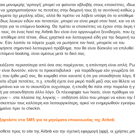
οια μονομερής ‘αρπαγή’ μπορεί να φαίνεται αβλαβής στους επισκέπτες, ιδίω
να χρησιμοποιήσουν τις πετσέτες στην διαμονή τους (ή τα σεντόνια) καθώς 
άγματα όχι μεγάλης αξίας, αλλά θα πρέπει να λάβετε υπόψη ότι το απόθεμα 
ιδίως λευκών ειδών και πετσετών, μπορεί να είναι μικρό στον host, και να εί
τητα για το επόμενο booking. Θα πρέπει οι επισκέπτες να έχουν στην άκρη 
τους, ότι ένας host της Airbnb δεν είναι ένα οργανωμένο ξενοδοχείο, που έχ
απόθεμα από τέτοια, ιδίως χρηστικά και λειτουργικά είδη για την διαμονή τ
ν. Εάν λοιπόν τα πάρετε χωρίς να ρωτήσετε τον host, μπορείτε να του
γήσετε σημαντικό λειτουργικό πρόβλημα, που θα είναι δύσκολο να επιλυθεί 
επόμενο booking, είναι αμέσως μετά το δικό σας.
ειάζεστε περισσότερα από όσα σας παρέχονται, η απάντηση είναι απλή: Ρω
 είναι δυνατόν, κάντε το προκαταβολικά · για παράδειγμα εάν γνωρίζετε ότι
 που έρθει μαζί σας, θα κοιμηθεί στον καναπέ ή ότι για οποιοδήποτε λόγο, 
είτε εξτρά πετσέτες, π.χ. επειδή έχετε ένα μικρό παιδί μαζί σας και θέλετε ν
μπάνιο και να το σκουπίζετε συχνότερα, ή επειδή θα πάτε στην παραλία ή γ
ή για οποιονδήποτε άλλο λόγο. Οι πλειοψηφία των hosts, είναι πρόθυμοι να
ουν – στα πλαίσια της λογικής – οτιδήποτε άλλο που μπορεί να κάνει την 
ισκεπτών τους καλύτερη και λειτουργικότερη, αρκεί να ενημερωθούν εγκαίρω
μαίνει πριν το checkin.
εξαρτάστε στα
SMS για τα μηνύματα επικοινωνίας της
Airbnb
θετα προς το site της Airbnb και την σχετική εφαρμογή (app), οι χρήστες μ