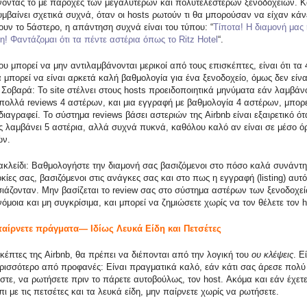
νοντάς το με παροχές των μεγαλύτερων και πολυτελέστερων ξενοδοχείων. 
μβαίνει σχετικά συχνά, όταν οι hosts ρωτούν τι θα μπορούσαν να είχαν κάνε
ουν το 5άστερο, η απάντηση συχνά είναι του τύπου: “
Τίποτα! Η διαμονή μας
! Φαντάζομαι ότι τα πέντε αστέρια όπως το Ritz Hotel
“.
υ μπορεί να μην αντιλαμβάνονται μερικοί από τους επισκέπτες, είναι ότι τα 
 μπορεί να είναι αρκετά καλή βαθμολογία για ένα ξενοδοχείο, όμως δεν είναι
. Σοβαρά: Το site στέλνει στους hosts προειδοποιητικά μηνύματα εάν λαμβάν
πολλά reviews 4 αστέρων, και μια εγγραφή με βαθμολογία 4 αστέρων, μπορε
διαγραφεί. Το σύστημα reviews βάσει αστεριών της Airbnb είναι εξαιρετικό ότ
ς λαμβάνει 5 αστέρια, αλλά συχνά πυκνά, καθόλου καλό αν είναι σε μέσο όρ
ών.
ακλείδι: Βαθμολογήστε την διαμονή σας βασιζόμενοι στο πόσο καλά συνάντη
ίες σας, βασιζόμενοι στις ανάγκες σας και στο πως η εγγραφή (listing) αυτό
ιάζονταν. Μην βασίζεται το review σας στο σύστημα αστέρων των ξενοδοχεί
νόμοια και μη συγκρίσιμα, και μπορεί να ζημιώσετε χωρίς να τον θέλετε τον h
παίρνετε πράγματα— Ιδίως Λευκά Είδη και Πετσέτες
κέπτες της Airbnb, θα πρέπει να διέπονται από την λογική του
ου κλέψεις
. Ε
ερισσότερο από προφανές: Είναι πραγματικά καλό, εάν κάτι σας άρεσε πολύ 
στε, να ρωτήσετε πριν το πάρετε αυτοβούλως, τον host. Ακόμα και εάν έχετε
ι με τις πετσέτες και τα λευκά είδη, μην παίρνετε χωρίς να ρωτήσετε.