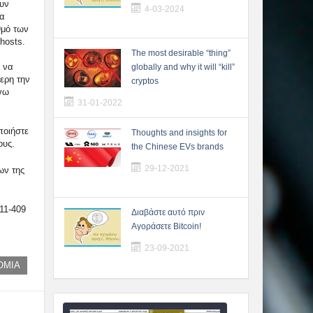
υν
4-03-2024
να
θμό των
hosts.
The most desirable “thing”
 να
globally and why it will “kill”
ερη την
cryptos
γω
31-01-2022
ποιήστε
Thoughts and insights for
ους.
the Chinese EVs brands
29-12-2021
ων της
11-409
Διαβάστε αυτό πριν
Αγοράσετε Bitcoin!
23-09-2021
ΟΜΙΑ