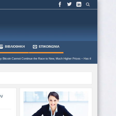
ΒΙΒΛΙΟΘΗΚΗ
ΕΠΙΚΟΙΝΩΝΙΑ
e the Race to New, Much Higher Prices – Has the Bear market begun?
Γιατί ο περισ
υν