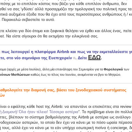
σπότης με το επιπλέον κόστος που βάζει για κάθε επιπλέον άνθρωπο, δεν
θεί να σας ‘γδύσει’ αλλά προσαρμόζει την τιμολογιακή του πολιτική προς τα
τικά αυξημένα έξοδα που θα έχει από τους περισσότερους ανθρώπους ή / κ
. Παρακαλώ σεβαστείτε το αυτό.
τε κλείσει για δύο άτομα και ξαφνικά θελήσει να έρθει και άλλος ένας, πείτε
st. Να είστε σίγουροι ότι θα εκτιμήσει την ειλικρίνειά σας.
 πως λειτουργεί η πλατφόρμα Airbnb και πως να την εκμεταλλεύεστε γ
ΕΔΩ
ετε, στο νέο σεμινάριο της Ευεπιχειρείν
. Δείτε
.
®
ομα (αρχές με μέσα Ιουλίου), άλλη μία επανάληψη του Σεμιναρίου για τα
Φορολογικά
των
ρόνιων Μισθώσεων
καθώς έως το τέλος του Ιουνίου, αναμένεται να βγει το Μητρώο.
βαθμολογείτε την διαμονή σας, βάσει του ξενοδοχειακού συστήματος
ιών
ίναι ο εφιάλτης κάθε host της Airbnb: να απαντάνε οι επισκέπτες στα review
 Διαμονή! Όλα ήταν τέλεια! Τέσσερα αστέρια
“. Το πρόβλημα είναι ότι πολλο
πτες, βλέπουν το σύστημα βαθμολόγησης της Airbnb με αστέρια ως ανάλογο 
νοδοχειακών αστεριών, το οποίο δεν έχει να κάνει με το πόσο ωραία πέρασα
 τους, αλλά έχει να κάνει με το εάν υπήρχε εσωτερική πισίνα ή concierge, 