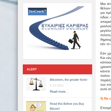
Μια τέτ
θέλουν 
για πρ
ειδών, 
απαραί
μυαλού 
μεγάλο 
πελατώ
δημιουρ
εάν το 
Εάν χρ
Και εάν
κάποιος
χρειαστ
ALERT
κάνετε 
πισίνα 
Bitcoiners, the greater fools!
παράσχ
των επ
6-10-2021
αυτό ση
Read more...
5) Να 
Read this Before you Buy
Επιπρόσ
Bitcoin!