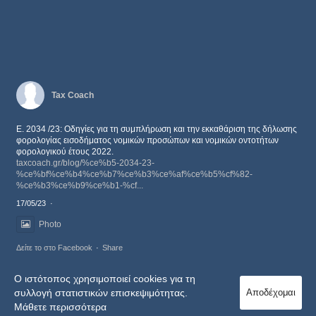
Tax Coach
Ε. 2034 /23: Οδηγίες για τη συμπλήρωση και την εκκαθάριση της δήλωσης
φορολογίας εισοδήματος νομικών προσώπων και νομικών οντοτήτων
φορολογικού έτους 2022.
taxcoach.gr/blog/%ce%b5-2034-23-
%ce%bf%ce%b4%ce%b7%ce%b3%ce%af%ce%b5%cf%82-
%ce%b3%ce%b9%ce%b1-%cf...
17/05/23
·
Photo
Δείτε το στο Facebook
·
Share
Ο ιστότοπος χρησιμοποιεί cookies για τη
συλλογή στατιστικών επισκεψιμότητας.
Αποδέχομαι
Μάθετε περισσότερα