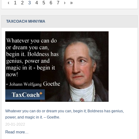
‹
1
2
3
4
5
6
7
›
»
TAXCOACH ΜΗΝΥΜΑ
Whatever you can do or dream you can, begin it; Boldness has genius,
power, and magic in it. – Goethe.
20-01-2022
Read more...