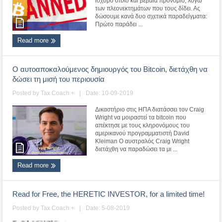
ισχυρό όπλο και βέβαια προνόμιο, λόγω
των πλεονεκτημάτων που τους δίδει. Ας
δώσουμε κανά δυο σχετικά παραδείγματα:
Πρώτο παράδει ...
Read more
Ο αυτοαποκαλούμενος δημιουργός του Bitcoin, διετάχθη να
δώσει τη μισή του περιουσία
Posted by
Tax Coach +
|
Date: 10-09-2019
Δικαστήριο στις ΗΠΑ διατάσσει τον Craig
Wright να μοιραστεί τα bitcoin που
απέκτησε με τους κληρονόμους του
αμερικανού προγραμματιστή David
Kleiman Ο αυστραλός Craig Wright
διετάχθη να παραδώσει τα μι ...
Read more
Read for Free, the HERETIC INVESTOR, for a limited time!
Posted by
Tax Coach +
|
Date: 5-08-2019