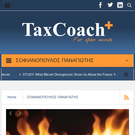
ΣΟΦΙΑΝΟΠΟΥΛΟΣ ΠΑΝΑΓΙΩΤΗΣ
 What Bitcoin Divergences Show Us About the Future: New Highs or Bear Market?
νομων Δημοσιονομικών Μονάδων Επεξεργασίας (ΑΔΗΜΕ)…
ΑΑΔΕ: Αναβάθμιση υφιστ
Home
ΣΟΦΙΑΝΟΠΟΥΛΟΣ ΠΑΝΑΓΙΩΤΗΣ