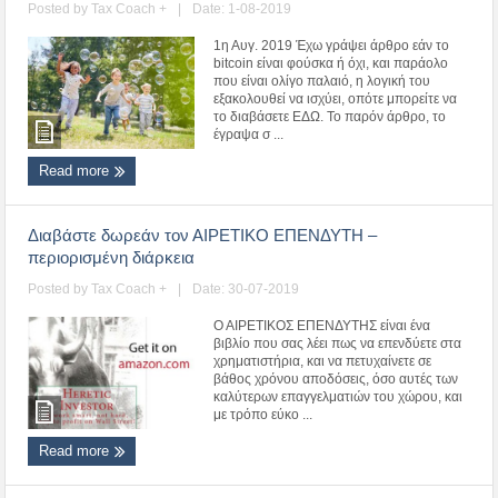
Posted by
Tax Coach +
|
Date: 1-08-2019
1η Αυγ. 2019 Έχω γράψει άρθρο εάν το
bitcoin είναι φούσκα ή όχι, και παράολο
που είναι ολίγο παλαιό, η λογική του
εξακολουθεί να ισχύει, οπότε μπορείτε να
το διαβάσετε ΕΔΩ. Το παρόν άρθρο, το
έγραψα σ ...
Read more
Διαβάστε δωρεάν τον ΑΙΡΕΤΙΚΟ ΕΠΕΝΔΥΤΗ –
περιορισμένη διάρκεια
Posted by
Tax Coach +
|
Date: 30-07-2019
Ο ΑΙΡΕΤΙΚΟΣ ΕΠΕΝΔΥΤΗΣ είναι ένα
βιβλίο που σας λέει πως να επενδύετε στα
χρηματιστήρια, και να πετυχαίνετε σε
βάθος χρόνου αποδόσεις, όσο αυτές των
καλύτερων επαγγελματιών του χώρου, και
με τρόπο εύκο ...
Read more