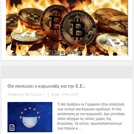
Θα σκοτώσει ο κορωνοϊός και την Ε.Ε.;
Posted by
Tax Coach +
|
Date: 3-04-2020
Τι θα πράξουν οι Γερμανοί στην απαίτηση
των νοτίων για Κορωνο-ομόλογο; Η όλη
κατάσταση με τον κορωνοϊό, έχει χτυπήσει
πολύ άσχημα τις νότιες χώρες της
Ευρώπης. Οι νότιοι, πρωτοσταντούντων
των Ιταλών κ ...