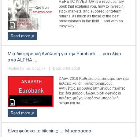
HERETIC INVESTOR is a revolutionary
book that explains you, how to invest in
stock markets, and succeed long-term
returns, as much as those of the best
professionals in the field… and with an
easy way ...
Read more
Μια διαφορετική Ανάλυση για την Eurobank … και ολίγο
από ALPHA …
Posted by
Tax Coach +
|
Date: 2-08-2019
2 Αυγ. 2019 Κάθε εταιρία, ευημερεί εάν έχει
πελάτες και δη, ικανοποιημένους.
Αντιθέτως, με δυσαρεστημένους πελάτες
έχει ένα μαύρο μέλλον, διότι αφενός οι
πελάτες φεύγουν εφόσον μπορούν ή
ακόμα και αν ...
Read more
Είναι φούσκα το bitcoin;;; … Μπααααααα!