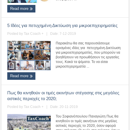
Read more
5 Ιδέες για πετυχημένη Δικτύωση για μικροεπιχειρηματίες
Posted by
Tax Coach +
|
Date: 7-12-2019
Παρακάτω θα σας παρουσιάσουμε
ορισμένες ιδέες για πετυχημένη Δικτύωση
για μικροεπιχειρηματίες, που μπορούν να
βοηθήσουν να προωθήσουν τις εργασίες
τους. Κακά τα ψέματα. Το να είσαι
μικροεπιχειρηματία ...
Read more
Πως θα κινηθούν οι τιμές ακινήτων στέγασης στις μεγάλες
αστικές περιοχές το 2020;
Posted by
Tax Coach +
|
Date: 20-11-2019
Του Σοφιανόπουλου Παναγιώτη Πως θα
κινηθούν οι τιμές ακινήτων στις μεγάλες
αστικές περιοχές το 2020, όσον αφορά