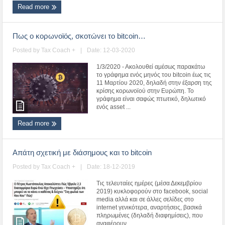
Read more
Πως ο κορωνοϊός, σκοτώνει το bitcoin…
Posted by
Tax Coach +
|
Date: 12-03-2020
1/3/2020 - Ακολουθεί αμέσως παρακάτω
το γράφημα ενός μηνός του bitcoin έως τις
11 Μαρτίου 2020, δηλαδή στην έξαρση της
κρίσης κορωνοϊού στην Ευρώπη. Το
γράφημα είναι σαφώς πτωτικό, δηλωτικό
ενός asset ...
Read more
Απάτη σχετική με διάσημους και το bitcoin
Posted by
Tax Coach +
|
Date: 18-12-2019
Τις τελευταίες ημέρες (μέσα Δεκεμβρίου
2019) κυκλοφορούν στο facebook, social
media αλλά και σε άλλες σελίδες στο
internet γενικότερα, αναρτήσεις, βασικά
πληρωμένες (δηλαδή διαφημίσεις), που
αναφέρουν ...