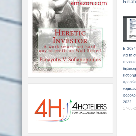
Relat
Ε. 2034
για τη 
την εκκ
δήλωση
εισοδήμ
προσώπ
νομικών
φορολογ
2022.
17-05-