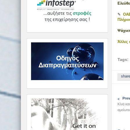
Ελεύθε
✎
ΟΑΕ
Πλήρο
Ψάχνετ
Άλλες 
Tags:
shar
Prev
Κίνα κα
αμείωτ