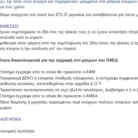
τών, εφ’ όσον είναι άνεργοι και παραμείνουν γραμμένοι στα μητρώα ανέργων
ια ένα χρόνο.
ίδομα ανέρχεται στο ποσό των €73,37 μηνιαίως και καταβάλλεται για πέντε 
ΟΘΕΣΕΙΣ
χουν συμπληρώσει το 20ο έτος της ηλικίας τους ή να έχουν αποκτήσει πτυχί
απολυθεί από το στρατό.
οθεσμία είναι τρίμηνη από την συμπλήρωση του 20ου έτους της ηλικίας ή τη
ση πτυχίου ή την απόλυση απ’ τον στρατό.
τητα δικαιολογητικά για την εγγραφή στο μητρώο του ΟΑΕΔ
Επίσημο έγγραφο από το οποίο θα προκύπτει ο ΑΦΜ
Λογαριασμό ΔΕΚΟ ή εταιρείας σταθερής τηλεφωνίας, ή αντίγραφο συμφωνητ
μίσθωσης κατοικίας, κατατεθειμένου στην αρμόδια Δ.Ο.Υ.
Παραστατικό ταυτοπροσωπίας σε ισχύ (Δελτίο ταυτότητας, Διαβατήριο κ.λ.π.)
Επίσημο έγγραφο από το οποίο θα προκύπτει ο ΑΜΚΑ
Άδεια διαμονής ή εργασίας προκειμένου περί ανέργων πολιτών υπηκόων τρί
χωρών.
ΟΛΟΓΗΤΙΚΑ
νομική ταυτότητα.