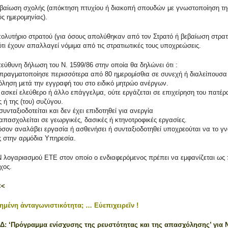
ίωση σχολής (απόκτηση πτυχίου ή διακοπή σπουδών με γνωστοποίηση τη
ς ημερομηνίας).
υτήριο στρατού (για όσους απολύθηκαν από τον Στρατό ή βεβαίωση στρατ
τι έχουν απαλλαγεί νόμιμα από τις στρατιωτικές τους υποχρεώσεις.
θυνη δήλωση του Ν. 1599/86 στην οποία θα δηλώνει ότι :
πραγματοποίησε περισσότερα από 80 ημερομίσθια σε συνεχή ή διαλείπουσα
ληση μετά την εγγραφή του στο ειδικό μητρώο ανέργων.
ασκεί ελεύθερο ή άλλο επάγγελμα, ούτε εργάζεται σε επιχείρηση του πατέρα
 ή της (του) συζύγου.
συνταξιοδοτείται και δεν έχει επιδοτηθεί για ανεργία
πασχολείται σε γεωργικές, δασικές ή κτηνοτροφικές εργασίες.
σον αναλάβει εργασία ή ασθενήσει ή συνταξιοδοτηθεί υποχρεούται να το γν
 στην αρμόδια Υπηρεσία.
 λογαριασμού ΕΤΕ στον οποίο ο ενδιαφερόμενος πρέπει να εμφανίζεται ως
χος.
<<
ημένη ἀνταγωνιστικότητα; … Εὐεπιχειρεῖν !
: ‘Πρόγραμμα ενίσχυσης της ρευστότητας και της απασχόλησης’ για 