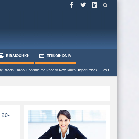
ΒΙΒΛΙΟΘΗΚΗ
ΕΠΙΚΟΙΝΩΝΙΑ
e the Race to New, Much Higher Prices – Has the Bear market begun?
Γιατί ο περι
 20-