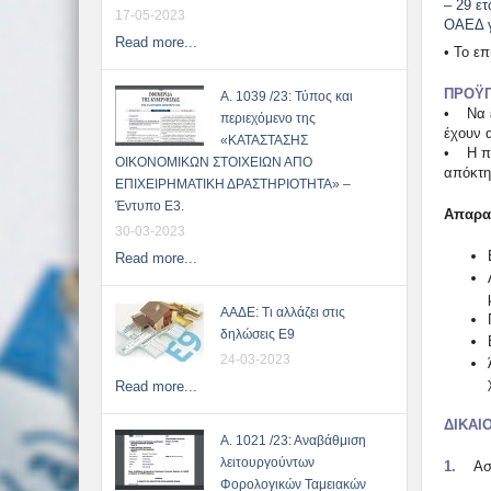
– 29 ε
17-05-2023
ΟΑΕΔ γ
Read more...
• Το επ
ΠΡΟΫΠ
Α. 1039 /23: Τύπος και
• Να έ
περιεχόμενο της
έχουν 
«ΚΑΤΑΣΤΑΣΗΣ
• Η πρ
ΟΙΚΟΝΟΜΙΚΩΝ ΣΤΟΙΧΕΙΩΝ ΑΠΟ
απόκτη
ΕΠΙΧΕΙΡΗΜΑΤΙΚΗ ΔΡΑΣΤΗΡΙΟΤΗΤΑ» –
Έντυπο Ε3.
Απαραί
30-03-2023
Read more...
ΑΑΔΕ: Τι αλλάζει στις
δηλώσεις Ε9
24-03-2023
Read more...
ΔΙΚΑΙ
Α. 1021 /23: Αναβάθμιση
λειτουργούντων
1.
Αστυ
Φορολογικών Ταμειακών