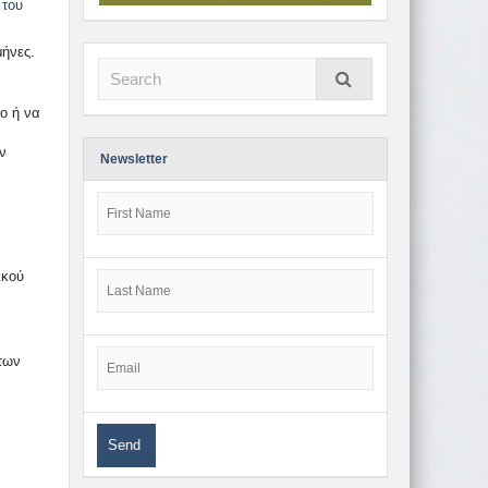
 του
μήνες.
ο ή να
ν
Newsletter
ικού
των