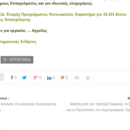
ρους Επαγγελματίες και για ιδιωτικές επιχειρήσεις
Δ: Έναρξη Προγράμματος Κοινωφελούς Χαρακτήρα για 19.101 θέσεις
υς Απασχόλησης
ε για εργασία; … Αγγελίες
σημαντικές Ειδήσεις
Ν - ΕΡΓΑΣΙΑΚΑ
e
0
0
0
0
ious :
N
ι ΝΑ Ασία: Οι ανησυχίες διατηρούνται
Μελέτη από την Τράπεζα Πειραιώς: Η
ες…
και οι Προοπτικές του Αγροτροφικού Το