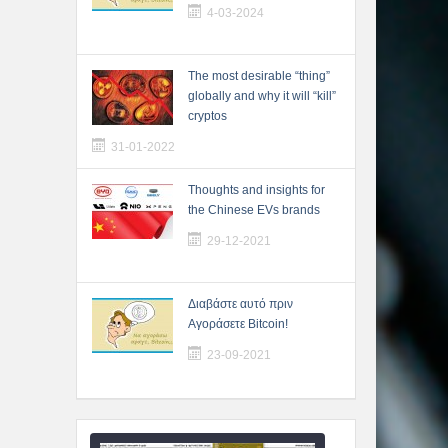
4-03-2024
The most desirable “thing”
globally and why it will “kill”
cryptos
31-01-2022
Thoughts and insights for
the Chinese EVs brands
29-12-2021
Διαβάστε αυτό πριν
Αγοράσετε Bitcoin!
23-09-2021