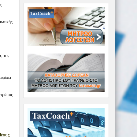
ς
ιωτικής
, της
ωρίσει
 πρώτος
Νέους