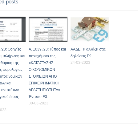
ed posts
 /23: Οδηγίες
Α. 1039 /23: Τύπος και
ΑΑΔΕ: Τι αλλάζει στις
συμπλήρωση και
περιεχόμενο της
δηλώσεις Ε9
24-03-2023
αθάριση της
«ΚΑΤΑΣΤΑΣΗΣ
ς φορολογίας
ΟΙΚΟΝΟΜΙΚΩΝ
ατος νομικών
ΣΤΟΙΧΕΙΩΝ ΑΠΟ
ων και
ΕΠΙΧΕΙΡΗΜΑΤΙΚΗ
 οντοτήτων
ΔΡΑΣΤΗΡΙΟΤΗΤΑ» –
ικού έτους
Έντυπο Ε3.
30-03-2023
2023