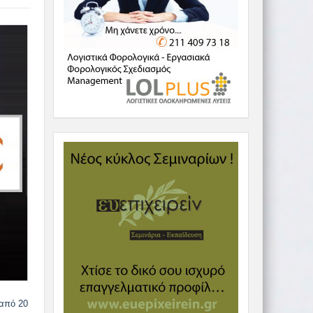
 από 20