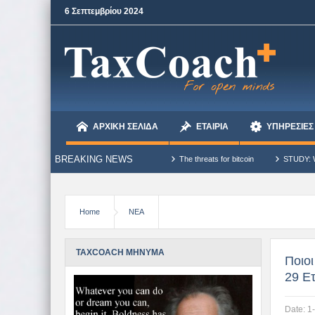
6 Σεπτεμβρίου 2024
ΑΡΧΙΚΗ ΣΕΛΙΔΑ
ΕΤΑΙΡΙΑ
ΥΠΗΡΕΣΙΕΣ
BREAKING NEWS
et. – Dale Carnegie
The threats for bitcoin
STUDY: What Bitcoin Divergences
Home
ΝΕΑ
TAXCOACH ΜΗΝΥΜΑ
Ποιο
29 Ε
Date:
1